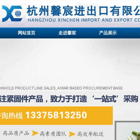
网站首页
走进馨宸
产品展示