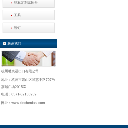
非标定制紧固件
工具
铆钉
联系我们
杭州馨宸进出口有限公司
地址：杭州市萧山区通惠中路707号
嘉瑞广场2015室
电话：0571-82136939
网址：
www.xinchenfast.com