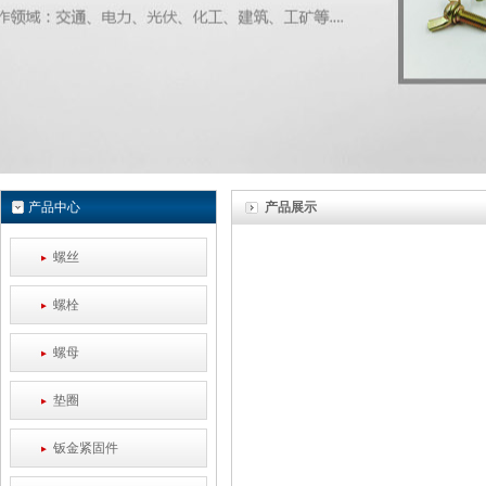
产品中心
产品展示
螺丝
螺栓
螺母
垫圈
钣金紧固件